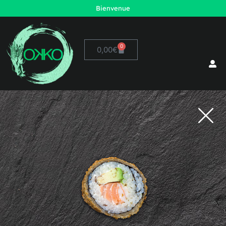
Bienvenue
0
0,00
€